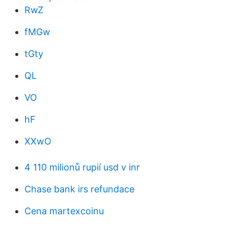
RwZ
fMGw
tGty
QL
VO
hF
XXwO
4 110 milionů rupií usd v inr
Chase bank irs refundace
Cena martexcoinu