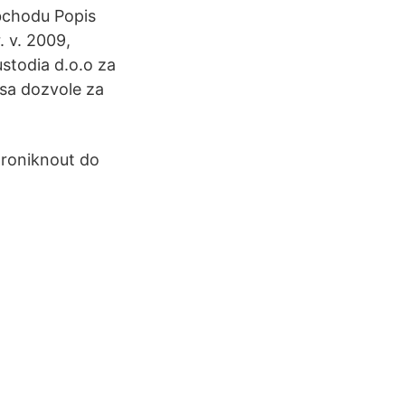
obchodu Popis
 v. 2009,
stodia d.o.o za
sa dozvole za
proniknout do