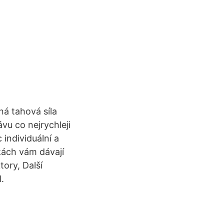
ná tahová síla
vu co nejrychleji
 individuální a
kách vám dávají
ory, Další
.