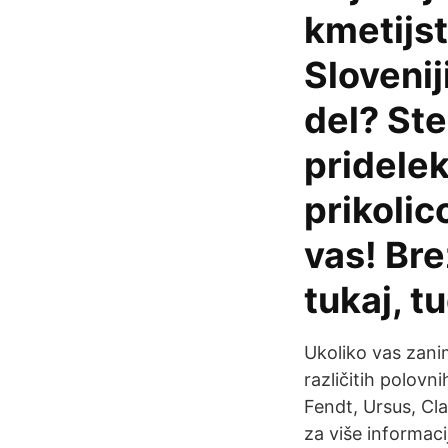
kmetijst
Sloveniji
del? Ste
pridele
prikolic
vas! Bre
tukaj, t
Ukoliko vas zani
različitih polovn
Fendt, Ursus, Claa
za više informac