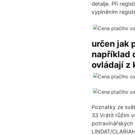
detalje. Při regi
vyplněním regist
určen jak p
například 
ovládají z 
Poznatky ze světa
33 Vrátit růžím 
potravinářských 
LINDAT/CLARIAH-