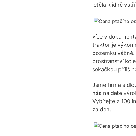
letěla klidně vstř
více v dokumenta
traktor je výkon
pozemku vážně. 
prostranství kole
sekačkou příliš 
Jsme firma s dlo
nás najdete výro
Vybírejte z 100 i
za den.