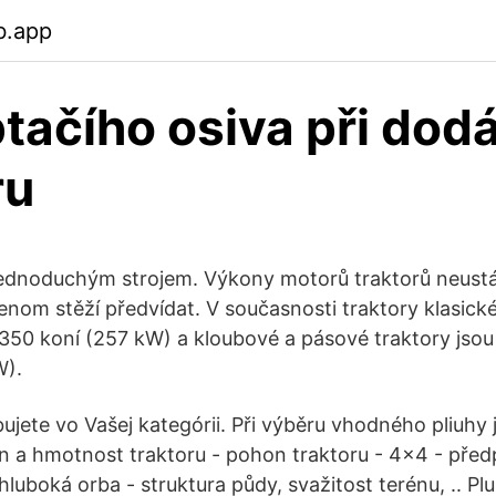
b.app
tačího osiva při dod
ru
jednoduchým strojem. Výkony motorů traktorů neustál
jenom stěží předvídat. V současnosti traktory klasic
350 koní (257 kW) a kloubové a pásové traktory jsou 
W).
ujete vo Vašej kategórii. Při výběru vhodného pliuhy 
on a hmotnost traktoru - pohon traktoru - 4x4 - před
 hluboká orba - struktura půdy, svažitost terénu, .. Pl