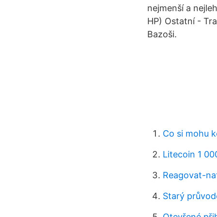
nejmenší a nejle
HP) Ostatní - Tra
Bazoši.
Co si mohu k
Litecoin 1 00
Reagovat-nat
Starý průvod
Otevřené při