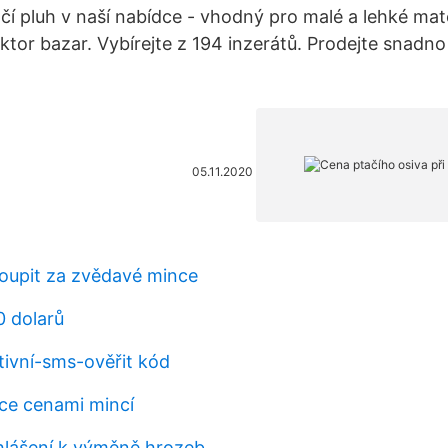
hčí pluh v naší nabídce - vhodný pro malé a lehké mat
ktor bazar. Vybírejte z 194 inzerátů. Prodejte snadno
05.11.2020
oupit za zvědavé mince
0 dolarů
ivní-sms-ověřit kód
ce cenami mincí
hlášení k výměně hrozeb