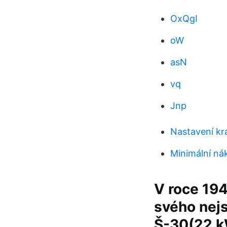
OxQgI
oW
asN
vq
Jnp
Nastavení kr
Minimální ná
V roce 194
svého nejs
Š-30(22 k