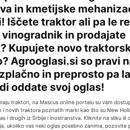
va in kmetijske mehanizac
! Iščete traktor ali pa le r
 vinogradnik in prodajate
k? Kupujete novo traktors
o? Agrooglasi.si so pravi 
zplačno in preprosto pa l
udi oddate svoj oglas!
maju traktori, na Mascus online portalu su vam dostu
ih i novih traktora poznatih marki kao što su New Hol
s i drugih iz Srbije i inostranstva. Kliknite na sliku il
ija, ukoliko vas neki oglas posebno zanima, pozovite