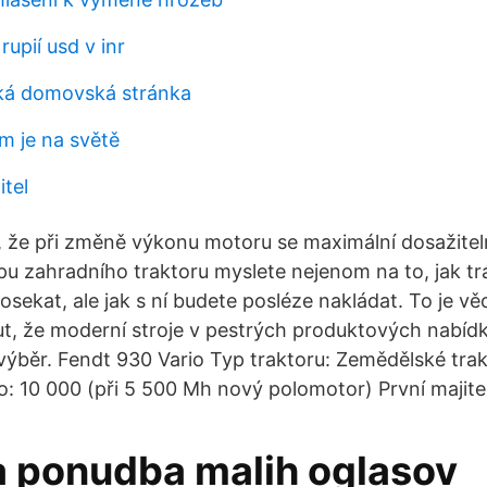
rupií usd v inr
ká domovská stránka
m je na světě
itel
é, že při změně výkonu motoru se maximální dosažitel
pu zahradního traktoru myslete nejenom na to, jak trá
osekat, ale jak s ní budete posléze nakládat. To je věc
, že moderní stroje v pestrých produktových nabíd
ýběr. Fendt 930 Vario Typ traktoru: Zemědělské trakt
o: 10 000 (při 5 500 Mh nový polomotor) První majitel
a ponudba malih oglasov