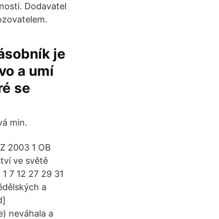
nnosti. Dodavatel
ozovatelem.
ásobník je
ivo a umí
ré se
vá min.
 Z 2003 1 OB
ví ve světě
 1 7 12 27 29 31
ědělských a
d]
) neváhala a