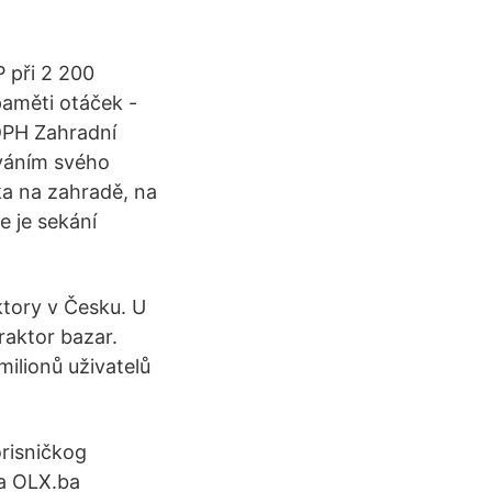
 při 2 200
 paměti otáček -
 DPH Zahradní
ováním svého
a na zahradě, na
e je sekání
ktory v Česku. U
raktor bazar.
milionů uživatelů
orisničkog
ja OLX.ba