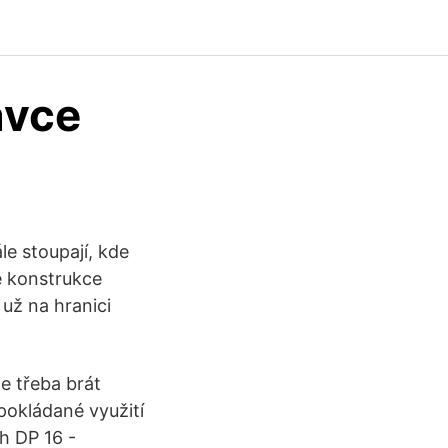
ávce
e stoupají, kde
ké konstrukce
už na hranici
je třeba brát
pokládané využití
uh DP 16 -