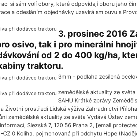
straci si sám volí obory, které odpovídají oboru jeho či
race a odesláním objednávky uzavírá smlouvu s Prov
3. prosinec 2016 Z
ro osivo, tak i pro minerální hnoj
dávkování od 2 do 400 kg/ha, kte
kabiny traktoru.
3mm - podlaha zesílená ocelo
zemědělské aktuality ze světa
SAHU Krátké zprávy Zemědělst
 Životní prostředí Lidská výživa Zahradnictví Příloha
vůni zemědělské aktuality ze světa Vydává Ústav zem
informací, Slezská 7, 120 56 Praha 2, [email protecte
CZ 0 Koliha, pojmenovaná při odchytu Hope (Naděje