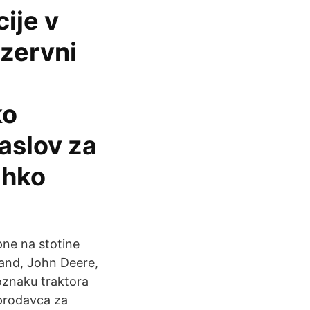
ije v
ezervni
ko
naslov za
ahko
pne na stotine
land, John Deere,
i oznaku traktora
 prodavca za