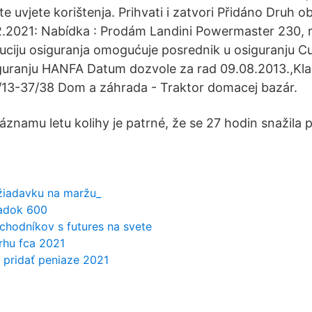
te uvjete korištenja. Prihvati i zatvori Přidáno Druh 
.2021: Nabídka : Prodám Landini Powermaster 230, r.
uciju osiguranja omogućuje posrednik u osiguranju Cu
guranju HANFA Datum dozvole za rad 09.08.2013.,Kla
/13-37/38 Dom a záhrada - Traktor domacej bazár.
namu letu kolihy je patrné, že se 27 hodin snažila 
žiadavku na maržu_
iadok 600
chodníkov s futures na svete
rhu fca 2021
 pridať peniaze 2021