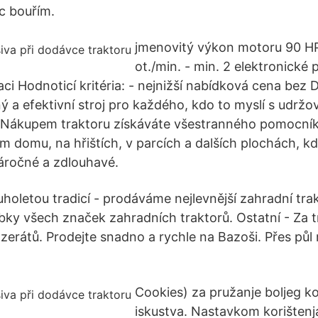
íc bouřím.
jmenovitý výkon motoru 90 HP
ot./min. - min. 2 elektronické
ci Hodnoticí kritéria: - nejnižší nabídková cena bez
ný a efektivní stroj pro každého, kdo to myslí s udrž
Nákupem traktoru získáváte všestranného pomocník
m domu, na hřištích, v parcích a dalších plochách, kd
náročné a zdlouhavé.
uholetou tradicí - prodáváme nejlevnější zahradní tra
bky všech značek zahradních traktorů. Ostatní - Za t
nzerátů. Prodejte snadno a rychle na Bazoši. Přes půl 
Cookies) za pružanje boljeg k
iskustva. Nastavkom korišten