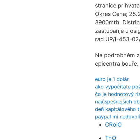
stranice prihvata
Okres Cena; 25.2
3900mth. Distrib
zastupanje u osi
rad UP/I-453-02
Na podrobném záz
epicentra bouře.
euro je 1 dolár
ako vypočítate po
čo je hodnotový r
najúspešnejších ob
deň kapitálového t
paypal mi nedovolí
CRoiO
TnO