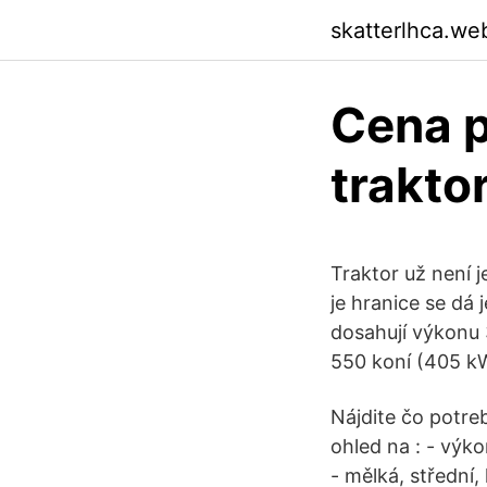
skatterlhca.we
Cena p
trakto
Traktor už není 
je hranice se dá 
dosahují výkonu 
550 koní (405 k
Nájdite čo potreb
ohled na : - výk
- mělká, střední,