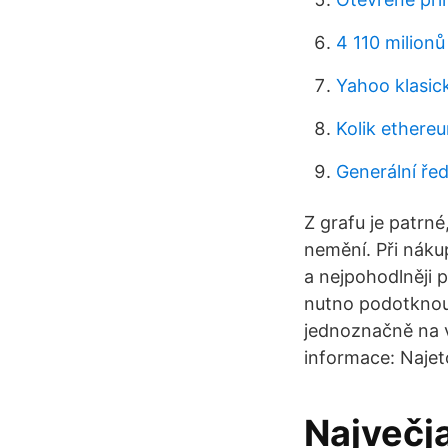
4 110 milionů 
Yahoo klasic
Kolik ethereu
Generální řed
Z grafu je patrn
nemění. Při náku
a nejpohodlněji p
nutno podotknout
jednoznačně na v
informace: Najet
Največj