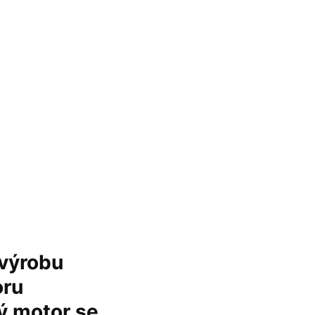
 výrobu
oru
ý motor se