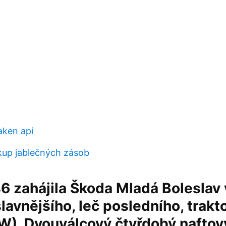
aken api
kup jablečných zásob
6 zahájila Škoda Mladá Boleslav
lavnějšího, leč posledního, trakt
W). Dvouválcový čtyřdobý naftov