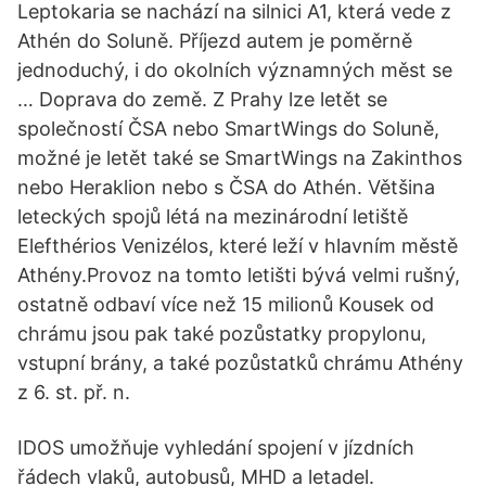
Leptokaria se nachází na silnici A1, která vede z
Athén do Soluně. Příjezd autem je poměrně
jednoduchý, i do okolních významných měst se
… Doprava do země. Z Prahy lze letět se
společností ČSA nebo SmartWings do Soluně,
možné je letět také se SmartWings na Zakinthos
nebo Heraklion nebo s ČSA do Athén. Většina
leteckých spojů létá na mezinárodní letiště
Elefthérios Venizélos, které leží v hlavním městě
Athény.Provoz na tomto letišti bývá velmi rušný,
ostatně odbaví více než 15 milionů Kousek od
chrámu jsou pak také pozůstatky propylonu,
vstupní brány, a také pozůstatků chrámu Athény
z 6. st. př. n.
IDOS umožňuje vyhledání spojení v jízdních
řádech vlaků, autobusů, MHD a letadel.