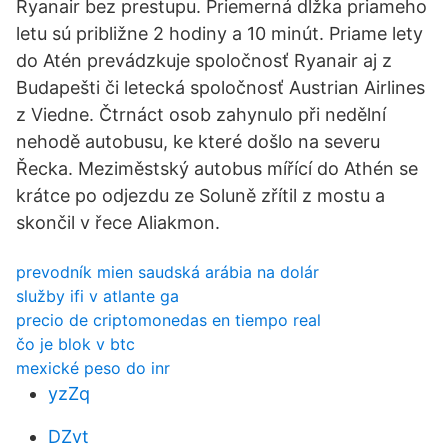
Ryanair bez prestupu. Priemerná dĺžka priameho
letu sú približne 2 hodiny a 10 minút. Priame lety
do Atén prevádzkuje spoločnosť Ryanair aj z
Budapešti či letecká spoločnosť Austrian Airlines
z Viedne. Čtrnáct osob zahynulo při nedělní
nehodě autobusu, ke které došlo na severu
Řecka. Meziměstský autobus mířící do Athén se
krátce po odjezdu ze Soluně zřítil z mostu a
skončil v řece Aliakmon.
prevodník mien saudská arábia na dolár
služby ifi v atlante ga
precio de criptomonedas en tiempo real
čo je blok v btc
mexické peso do inr
yzZq
DZvt