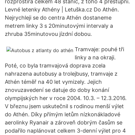
rozprostírá celkem 48 stanic, z toho 4 přestupní.
Levné letenky Athény | Letuška.cz Do Athén.
Nejrychleji se do centra Athén dostaneme
metrem linky 3 s 20minutovými intervaly a
zhruba 35minutovou jízdní dobou.
Tramvaje: pouhé tři
linky a na okraji.
Poté, co byla tramvajová doprava zcela
nahrazena autobusy a trolejbusy, tramvaje z
Athén téměř na 40 let vymizely. Jejich
znovuzavedení se datuje do doby konání
olympijských her v roce 2004. 10.3. – 12.3.2016.
V březnu jsem uskutečnil s rodinou menší výlet
do Athén. Díky přímým letům nízkonákladové
aerolinky Ryanair a zároveň dobrým časům se
podařilo naplánovat celkem 3-denní výlet pro 4