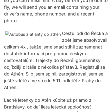
so you can’t miss him. A day before you’re due to
fly, we will send you an email containing your
driver’s name, phone number, and a recent
photo.
Cestu lodí do Řecka a
zpět jsme absolvovali
celkem 4x , takže jsme snad stihli zaznamenat
dostatek informací pro pomoc českým
cestovatelům. Trajekty do Řecké Igoumenitsy
odjíždějí z Itálie z několika přístavů. Registruji se
do Athén. Slib jsem splnil, zaregistroval jsem se
ještě v létě a ve středu 5.11. odletěl z Prahy do
Athén.
Lacné letenky do Atén kúpite už priamo z
Bratislavy, odkiaľ lieta letecká spoločnosť