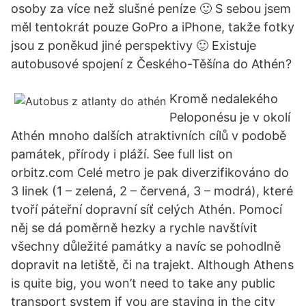
osoby za více než slušné peníze 🙂 S sebou jsem
měl tentokrát pouze GoPro a iPhone, takže fotky
jsou z poněkud jiné perspektivy 🙂 Existuje
autobusové spojení z Českého-Těšína do Athén?
Kromě nedalekého
Peloponésu je v okolí
Athén mnoho dalších atraktivních cílů v podobě
památek, přírody i pláží. See full list on
orbitz.com Celé metro je pak diverzifikováno do
3 linek (1 – zelená, 2 – červená, 3 – modrá), které
tvoří páteřní dopravní síť celých Athén. Pomocí
něj se dá poměrně hezky a rychle navštívit
všechny důležité památky a navíc se pohodlně
dopravit na letiště, či na trajekt. Although Athens
is quite big, you won’t need to take any public
transport system if you are staying in the city