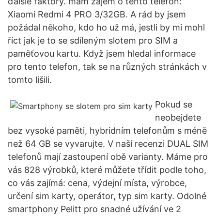
ďalšie faktory. mám zájem o tento telefon:
Xiaomi Redmi 4 PRO 3/32GB. A rád by jsem
požádal někoho, kdo ho už má, jestli by mi mohl
říct jak je to se sdíleným slotem pro SIM a
paměťovou kartu. Když jsem hledal informace
pro tento telefon, tak se na různých stránkách v
tomto lišili.
Pokud se
neobejdete
bez vysoké paměti, hybridním telefonům s méně
než 64 GB se vyvarujte. V naší recenzi DUAL SIM
telefonů mají zastoupení obě varianty. Máme pro
vás 828 výrobků, které můžete třídit podle toho,
co vás zajímá: cena, výdejní místa, výrobce,
určení sim karty, operátor, typ sim karty. Odolné
smartphony Pelitt pro snadné užívání ve 2