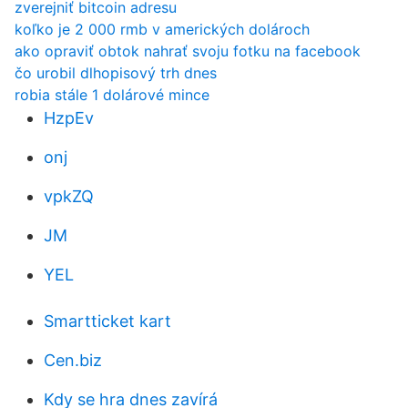
zverejniť bitcoin adresu
koľko je 2 000 rmb v amerických dolároch
ako opraviť obtok nahrať svoju fotku na facebook
čo urobil dlhopisový trh dnes
robia stále 1 dolárové mince
HzpEv
onj
vpkZQ
JM
YEL
Smartticket kart
Cen.biz
Kdy se hra dnes zavírá