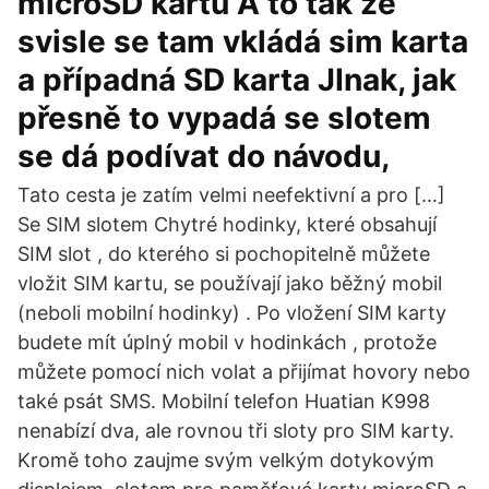
microSD kartu A to tak že
svisle se tam vkládá sim karta
a případná SD karta JInak, jak
přesně to vypadá se slotem
se dá podívat do návodu,
Tato cesta je zatím velmi neefektivní a pro […]
Se SIM slotem Chytré hodinky, které obsahují
SIM slot , do kterého si pochopitelně můžete
vložit SIM kartu, se používají jako běžný mobil
(neboli mobilní hodinky) . Po vložení SIM karty
budete mít úplný mobil v hodinkách , protože
můžete pomocí nich volat a přijímat hovory nebo
také psát SMS. Mobilní telefon Huatian K998
nenabízí dva, ale rovnou tři sloty pro SIM karty.
Kromě toho zaujme svým velkým dotykovým