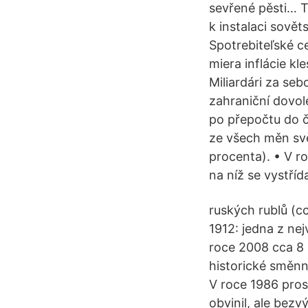
sevřené pěsti… T
k instalaci sovět
Spotrebiteľské c
miera inflácie kl
Miliardári za seb
zahraniční dovol
po přepočtu do č
ze všech měn svě
procenta). • V r
na níž se vystříd
ruských rublů (c
1912: jedna z ne
roce 2008 cca 8 
historické směnn
V roce 1986 pros
obvinil, ale bez