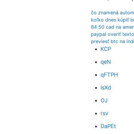
čo znamená automat
koľko dnes kúpiť b
84 50 cad na amer
paypal overiť text
previesť btc na ind
KCP
qeN
qFTPH
lsXd
OJ
rsv
DaPEt