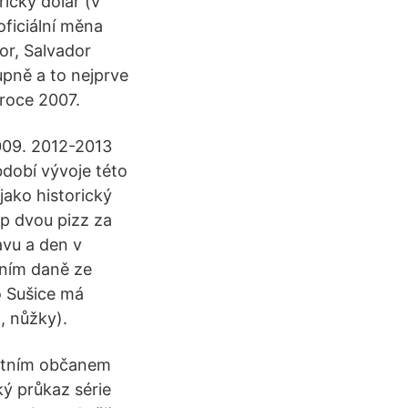
ický dolar (v
oficiální měna
or, Salvador
upně a to nejprve
roce 2007.
2009. 2012-2013
dobí vývoje této
ako historický
up dvou pizz za
avu a den v
ením daně ze
o Sušice má
, nůžky).
tátním občanem
ý průkaz série