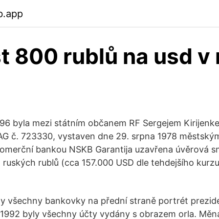
b.app
t 800 rublů na usd v
996 byla mezi státním občanem RF Sergejem Kirijen
-AG č. 723330, vystaven dne 29. srpna 1978 městský
 komerční bankou NSKB Garantija uzavřena úvěrová s
 ruských rublů (cca 157.000 USD dle tehdejšího kurzu
y všechny bankovky na přední straně portrét prezi
1992 byly všechny účty vydány s obrazem orla. Měna