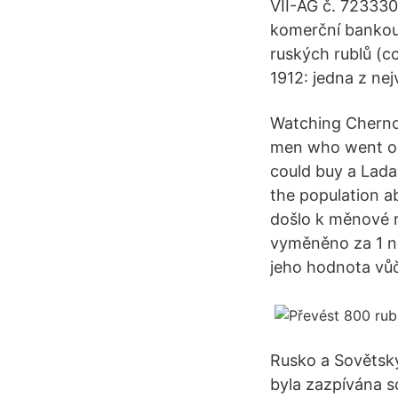
VII-AG č. 723330
komerční bankou
ruských rublů (c
1912: jedna z ne
Watching Cherno
men who went on 
could buy a Lada 
the population a
došlo k měnové r
vyměněno za 1 no
jeho hodnota vůč
Rusko a Sovětsk
byla zazpívána s