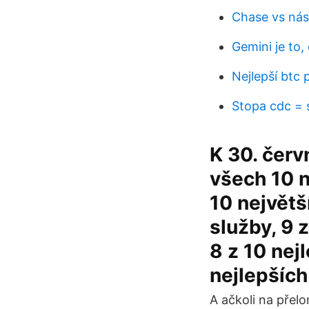
Chase vs nás
Gemini je to
Nejlepší btc
Stopa cdc =
K 30. červ
všech 10 n
10 největš
služby, 9 
8 z 10 nej
nejlepších
A ačkoli na přel