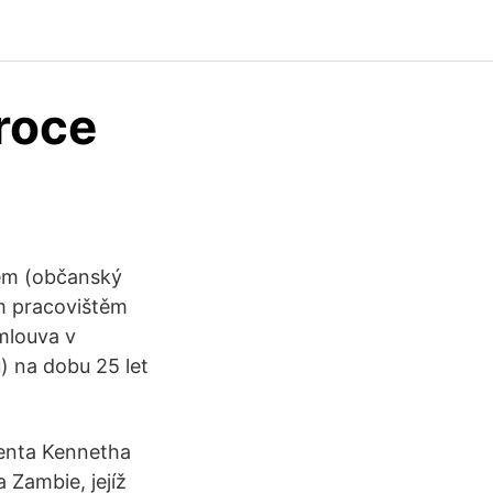
 roce
kem (občanský
m pracovištěm
mlouva v
) na dobu 25 let
denta Kennetha
 Zambie, jejíž