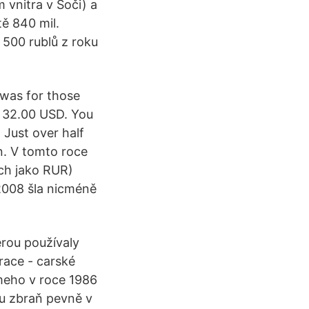
vnitra v Soči) a
ě 840 mil.
 500 rublů z roku
was for those
t 32.00 USD. You
 Just over half
n. V tomto roce
ch jako RUR)
2008 šla nicméně
erou používaly
race - carské
meho v roce 1986
ou zbraň pevně v