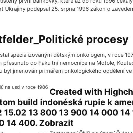
tištěny první bankovky, které až do roku 1996 čekaly 
nt Ukrajiny podepsal 25. srpna 1996 zákon o zaveden
tfelder_Politické procesy
stal specializovaným dětským onkologem, v roce 197
přesunuto do Fakultní nemocnice na Motole, Koutec
ku byl jmenován primářem onkologického oddělení ve
Created with Highch
stom build indonéská rupie k am
2 15.02 13 800 13 900 14 000 14
0 14 400. Zobrazit