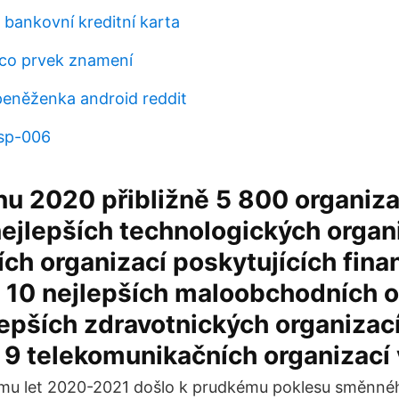
 bankovní kreditní karta
, co prvek znamení
 peněženka android reddit
 sp-006
nu 2020 přibližně 5 800 organiza
ejlepších technologických organi
ích organizací poskytujících fina
z 10 nejlepších maloobchodních o
lepších zdravotnických organizací
 9 telekomunikačních organizací 
omu let 2020-2021 došlo k prudkému poklesu směnné