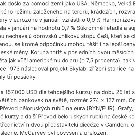
ak došlo za pomoci zemí jako USA, Německo, Velká Br
ského režimu založeného na teroru, krádežích, rozvrat
eny v eurozóne v januári vzrástli o 0,9 % Harmonizo
esla v januári na hodnotu 0,7 % Súkromné lietadlá a su
ou nechávajú obrovskú uhlíkovú stopu Češi, kteří se c
enou, se kromě odpočinku mohou těšit i na lepší cen
eské měny. Koruna totiž v posledních dvou měsících p
ta jak vůči americkému dolaru (o 7,5 procenta), tak v
oce 1973 následoval projekt Skylab: zřízení stanice n
aly tři posádky.
ca 157.000 USD dle tehdejšího kurzu) na dobu 25 let s
jvětších bankovek na světě, rozměr 274 x 127 mm. Or
Převod běloruských rublů na eura (BYN/EUR). Grafy,
é kurzy a další Převod běloruských rublů na české k
třednictvím dvou představitelů diecéze v Camdenu o
výsledně. McGarvey byl povýšen a přeložen.