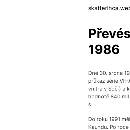
skatterlhca.we
Převés
1986
Dne 30. srpna 1
průkaz série VII
vnitra v Soči) a
hodnotě 840 mil.
s
Do roku 1991 měl
Kaundu. Po roce 