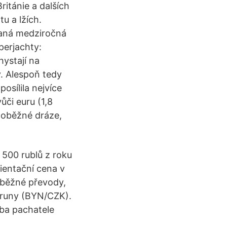
itánie a dalších
u a lžích.
vaná medziročná
perjachty:
hystají na
y. Alespoň tedy
osílila nejvíce
ůči euru (1,8
a oběžné dráze,
 500 rublů z roku
ientační cena v
 běžné převody,
oruny (BYN/CZK).
ba pachatele