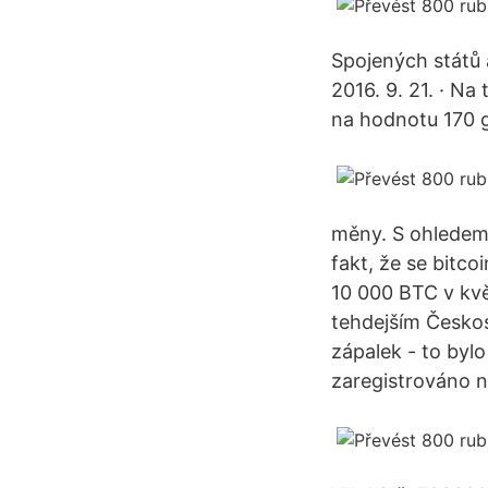
Spojených států 
2016. 9. 21. · N
na hodnotu 170 
měny. S ohledem
fakt, že se bitco
10 000 BTC v kvě
tehdejším Českos
zápalek - to byl
zaregistrováno n