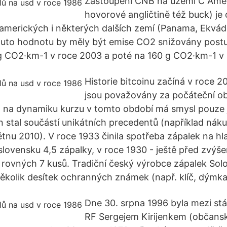
Zastoupení ČNB na území Č Amer
hovorové angličtině též buck) je 
amerických i některých dalších zemí (Panama, Ekvád
a tuto hodnotu by měly být emise CO2 snižovány post
g CO2·km-1 v roce 2003 a poté na 160 g CO2·km-1 v 
Historie bitcoinu začíná v roce 
jsou považovány za počáteční ob
 na dynamiku kurzu v tomto období má smysl pouze j
in stal součástí unikátních precedentů (například nák
tnu 2010). V roce 1933 činila spotřeba zápalek na hl
lovensku 4,5 zápalky, v roce 1930 - ještě před zvýš
o rovných 7 kusů. Tradiční český výrobce zápalek Sol
ěkolik desítek ochranných známek (např. klíč, dýmka
Dne 30. srpna 1996 byla mezi s
RF Sergejem Kirijenkem (občansk