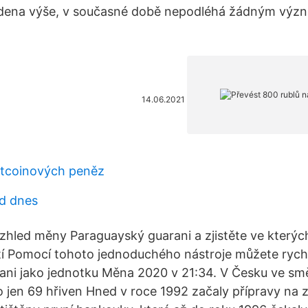
vedena výše, v současné době nepodléhá žádným v
14.06.2021
itcoinových peněz
sd dnes
vzhled měny Paraguayský guarani a zjistěte ve kterýc
í Pomocí tohoto jednoduchého nástroje můžete rych
ni jako jednotku Měna 2020 v 21:34. V Česku ve sm
lo jen 69 hřiven Hned v roce 1992 začaly přípravy na 