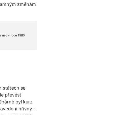
ýznamným změnám
h státech se
le převést
ěnárně byl kurz
zavedení hřivny -