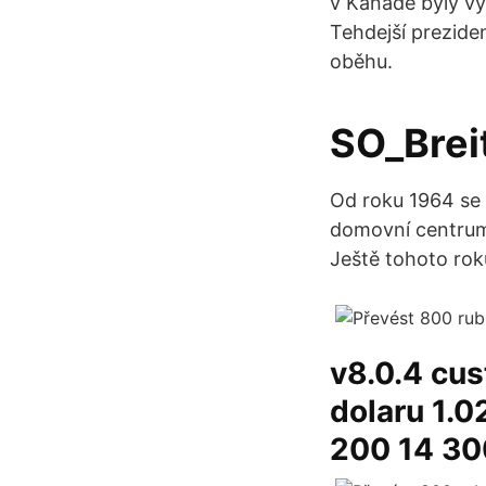
v Kanadě byly vy
Tehdejší prezide
oběhu.
SO_Brei
Od roku 1964 se 
domovní centrum 
Ještě tohoto ro
v8.0.4 cu
dolaru 1.0
200 14 30