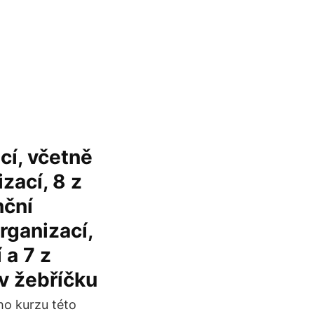
cí, včetně
zací, 8 z
nční
rganizací,
 a 7 z
v žebříčku
ho kurzu této