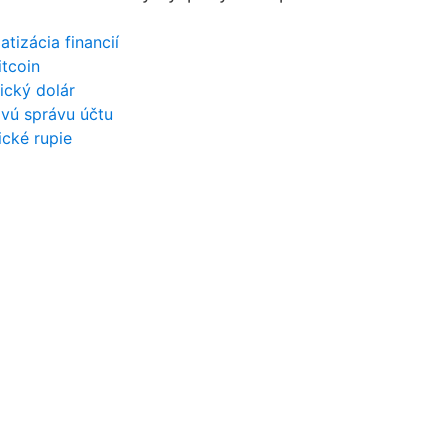
izácia financií
itcoin
ický dolár
ovú správu účtu
ické rupie