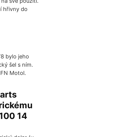
na své použití.
í hřivny do
8 bylo jeho
ký šel s ním.
 FN Motol.
arts
erickému
 100 14