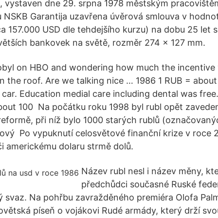
, vystaven dne 29. srpna 1978 městským pracovištěm 
 NSKB Garantija uzavřena úvěrová smlouva v hodnot
ca 157.000 USD dle tehdejšího kurzu) na dobu 25 let s
jvětších bankovek na světě, rozměr 274 x 127 mm.
byl on HBO and wondering how much the incentive 
the roof. Are we talking nice … 1986 1 RUB = abou
car. Education medial care including dental was free.
bout 100 Na počátku roku 1998 byl rubl opět zavede
eformě, při níž bylo 1000 starých rublů (označovaný
vý Po vypuknutí celosvětové finanční krize v roce 
i americkému dolaru strmě dolů.
Název rubl nesl i název měny, kt
předchůdci současné Ruské fede
ý svaz. Na pohřbu zavražděného premiéra Olofa Pal
ovětská píseň o vojákovi Rudé armády, který drží sv