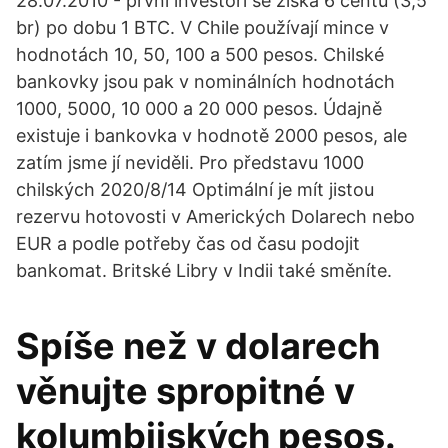
28.07.2010 - první investoři se získá 6 centů (3,5
br) po dobu 1 BTC. V Chile používají mince v
hodnotách 10, 50, 100 a 500 pesos. Chilské
bankovky jsou pak v nominálních hodnotách
1000, 5000, 10 000 a 20 000 pesos. Údajně
existuje i bankovka v hodnotě 2000 pesos, ale
zatím jsme jí neviděli. Pro představu 1000
chilských 2020/8/14 Optimální je mít jistou
rezervu hotovosti v Amerických Dolarech nebo
EUR a podle potřeby čas od času podojit
bankomat. Britské Libry v Indii také směníte.
Spíše než v dolarech
věnujte spropitné v
kolumbijských pesos.