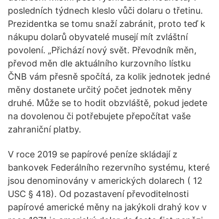
posledních týdnech kleslo vůči dolaru o třetinu.
Prezidentka se tomu snaží zabránit, proto teď k
nákupu dolarů obyvatelé musejí mít zvláštní
povolení. „Přichází nový svět. Převodník měn,
převod měn dle aktuálního kurzovního lístku
ČNB vám přesně spočítá, za kolik jednotek jedné
měny dostanete určitý počet jednotek měny
druhé. Může se to hodit obzvláště, pokud jedete
na dovolenou či potřebujete přepočítat vaše
zahraniční platby.
V roce 2019 se papírové peníze skládají z
bankovek Federálního rezervního systému, které
jsou denominovány v amerických dolarech ( 12
USC § 418). Od pozastavení převoditelnosti
papírové americké měny na jakýkoli drahý kov v