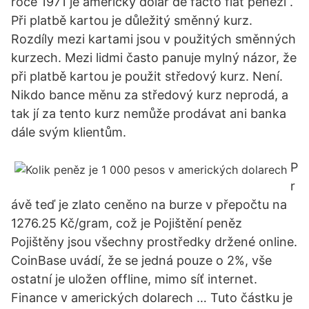
roce 1971 je americký dolar de facto fiat penězi .
Při platbě kartou je důležitý směnný kurz.
Rozdíly mezi kartami jsou v použitých směnných
kurzech. Mezi lidmi často panuje mylný názor, že
při platbě kartou je použit středový kurz. Není.
Nikdo bance měnu za středový kurz neprodá, a
tak jí za tento kurz nemůže prodávat ani banka
dále svým klientům.
P
r
ávě teď je zlato ceněno na burze v přepočtu na
1276.25 Kč/gram, což je Pojištění peněz
Pojištěny jsou všechny prostředky držené online.
CoinBase uvádí, že se jedná pouze o 2%, vše
ostatní je uložen offline, mimo síť internet.
Finance v amerických dolarech … Tuto částku je