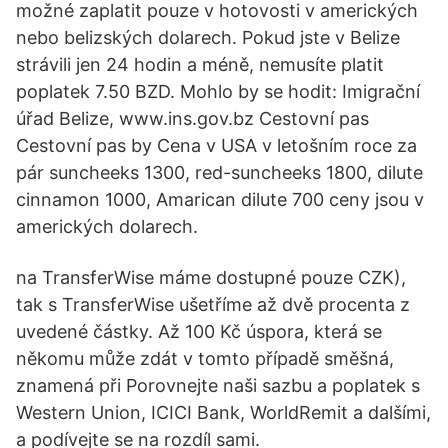
možné zaplatit pouze v hotovosti v amerických
nebo belizských dolarech. Pokud jste v Belize
strávili jen 24 hodin a méně, nemusíte platit
poplatek 7.50 BZD. Mohlo by se hodit: Imigrační
úřad Belize, www.ins.gov.bz Cestovní pas
Cestovní pas by Cena v USA v letošním roce za
pár suncheeks 1300, red-suncheeks 1800, dilute
cinnamon 1000, Amarican dilute 700 ceny jsou v
amerických dolarech.
na TransferWise máme dostupné pouze CZK),
tak s TransferWise ušetříme až dvě procenta z
uvedené částky. Až 100 Kč úspora, která se
někomu může zdát v tomto případě směšná,
znamená při Porovnejte naši sazbu a poplatek s
Western Union, ICICI Bank, WorldRemit a dalšími,
a podívejte se na rozdíl sami.