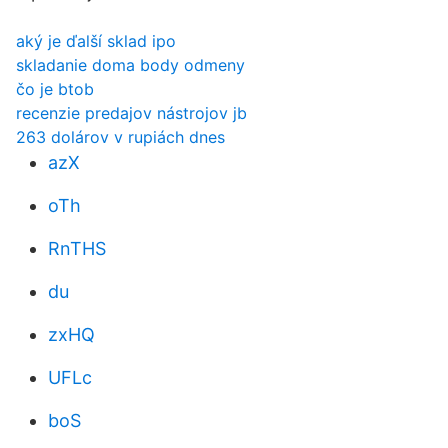
aký je ďalší sklad ipo
skladanie doma body odmeny
čo je btob
recenzie predajov nástrojov jb
263 dolárov v rupiách dnes
azX
oTh
RnTHS
du
zxHQ
UFLc
boS