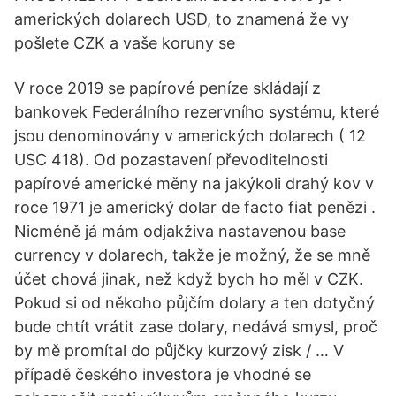
amerických dolarech USD, to znamená že vy
pošlete CZK a vaše koruny se
V roce 2019 se papírové peníze skládají z
bankovek Federálního rezervního systému, které
jsou denominovány v amerických dolarech ( 12
USC 418). Od pozastavení převoditelnosti
papírové americké měny na jakýkoli drahý kov v
roce 1971 je americký dolar de facto fiat penězi .
Nicméně já mám odjakživa nastavenou base
currency v dolarech, takže je možný, že se mně
účet chová jinak, než když bych ho měl v CZK.
Pokud si od někoho půjčím dolary a ten dotyčný
bude chtít vrátit zase dolary, nedává smysl, proč
by mě promítal do půjčky kurzový zisk / … V
případě českého investora je vhodné se