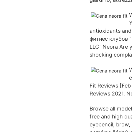
W
Y
antioxidants and
фитнес клубов 
LLC “Neora Are y
shocking complai
W
e
Fit Reviews [Feb
Reviews 2021. Ne
Browse all model
free and high qua
eyepencil, brow, 