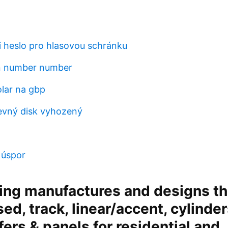
i heslo pro hlasovou schránku
on number number
olar na gbp
evný disk vyhozený
 úspor
ing manufactures and designs th
ed, track, linear/accent, cylinder
ffers & panels for residential and