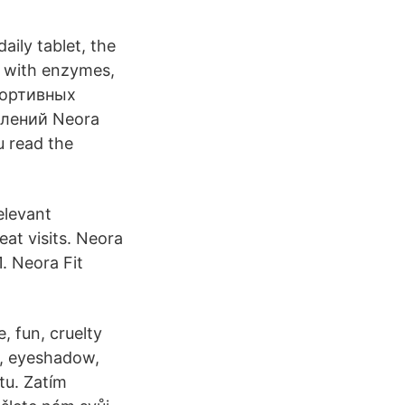
aily tablet, the
d with enzymes,
спортивных
влений Neora
u read the
elevant
at visits. Neora
. Neora Fit
, fun, cruelty
ra, eyeshadow,
tu. Zatím