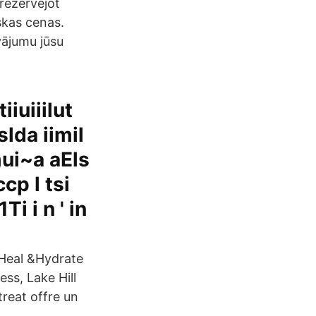
 rezervējot
iskas cenas.
vājumu jūsu
iiuiiilut
uslda iimil
lmui~a aEls
ccp l tsi
1Ti i n ' in
Heal &Hydrate
ess, Lake Hill
treat offre un