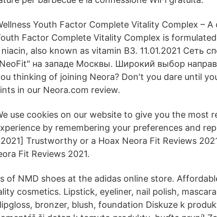
ellness Youth Factor Complete Vitality Complex – A d
outh Factor Complete Vitality Complex is formulate
 niacin, also known as vitamin B3. 11.01.2021 Сеть 
"NeoFit" на западе Москвы. Широкий выбор напра
ou thinking of joining Neora? Don't you dare until yo
nts in our Neora.com review.
e use cookies on our website to give you the most r
xperience by remembering your preferences and repe
 2021] Trustworthy or a Hoax Neora Fit Reviews 2021
ora Fit Reviews 2021.
s of NMD shoes at the adidas online store. Affordable
lity cosmetics. Lipstick, eyeliner, nail polish, masca
lipgloss, bronzer, blush, foundation Diskuze k produk