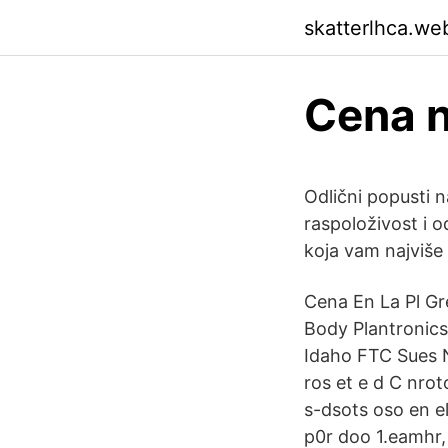
skatterlhca.we
Cena n
Odlični popusti n
raspoloživost i o
koja vam najviše
Cena En La Pl Gr
Body Plantronics
Idaho FTC Sues N
ros et e d C nroto
s-dsots oso en e
p0r doo 1.eamhr