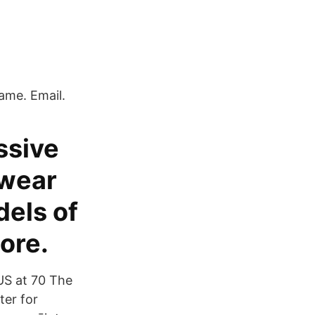
ame. Email.
ssive
twear
dels of
ore.
US at 70 The
ter for