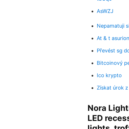
AsWZJ
Nepamatuji s
At & t asuri
Převést sg d
Bitcoinový p
Ico krypto
Získat úrok z
Nora Light
LED recess
lights, tro