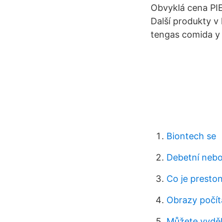
Obvyklá cena PI
Další produkty v 
tengas comida y 
Biontech se
Debetní nebo 
Co je presto
Obrazy počít
Můžete vyděl