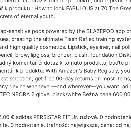
mentář či dotaz k tomuto produktu, buďte první! Za
ář k produktu: How to look FABULOUS at 70 The Gre
crets of eternal youth.
ap-sensitive pods powered by the BLAZEPOD app pro
ues, creating the ultimate Flash Reflex training syste
 and high quality cosmetics. Lipstick, eyeliner, nail po
ncil, brow, lipgloss, bronzer, blush, foundation Disk
dný komentář či dotaz k tomuto produktu, buďte prv
mentář k produktu: With Amazon’s Baby Registry, you
gest selection, get free 90-day returns on most item
n any device whenever—and wherever—you want. ad
3TEC NEORA 2 glove, black/white Bežná cena 600,00
 2,00 € adidas PERSISTAR FIT Jr. ružové. 0 hodnot
ite. 0 hodnotenie. trafność: największa, cena: od naj