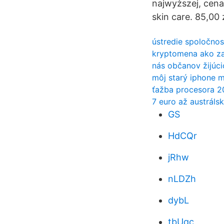
najwyższej, cena
skin care. 85,00 zł
ústredie spoločnost
kryptomena ako z
nás občanov žijúci
môj starý iphone m
ťažba procesora 2
7 euro až austrálsk
GS
HdCQr
jRhw
nLDZh
dybL
tbUqc