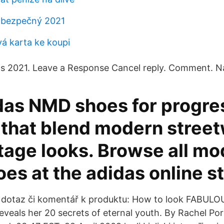
o bezpečný 2021
vá karta ke koupi
ws 2021. Leave a Response Cancel reply. Comment. N
das NMD shoes for progre
 that blend modern stree
tage looks. Browse all mo
s at the adidas online st
j dotaz či komentář k produktu: How to look FABULO
veals her 20 secrets of eternal youth. By Rachel Por