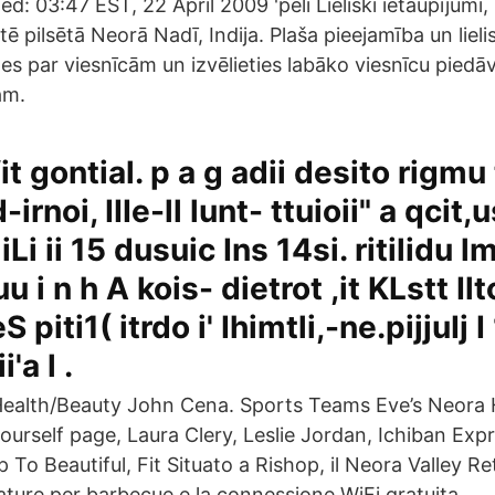
d: 03:47 EST, 22 April 2009 'peli Lieliski ietaupījumi,
stē pilsētā Neorā Nadī, Indija. Plaša pieejamība un liel
es par viesnīcām un izvēlieties labāko viesnīcu piedā
am.
fit gontial. p a g adii desito rigmu t
-irnoi, IIIe-ll lunt- ttuioii" a qcit,
 iLi ii 15 dusuic Ins 14si. ritilidu 
liuu i n h A kois- dietrot ,it KLstt Ilt
eS piti1( itrdo i' Ihimtli,-ne.pijjuIj I 
i'a l .
ealth/Beauty John Cena. Sports Teams Eve’s Neora 
ourself page, Laura Clery, Leslie Jordan, Ichiban Expr
 To Beautiful, Fit Situato a Rishop, il Neora Valley Re
ature per barbecue e la connessione WiFi gratuita.