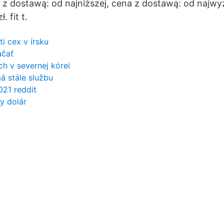
 z dostawą: od najniższej, cena z dostawą: od najwy
. fit t.
i cex v írsku
ačať
ch v severnej kórei
á stále službu
021 reddit
y dolár