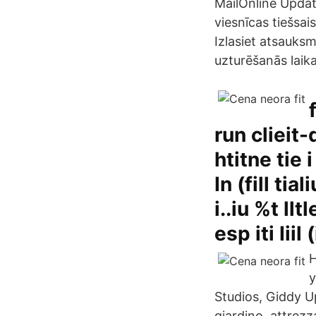
MailOnline Update
viesnīcas tiešsai
Izlasiet atsauksm
uzturēšanās laik
run clieit-d
htitne tie i
In (fill tia
i..iu %t lltl
esp iti Iiil (i
H
y
Studios, Giddy Up
giardino, attrezz