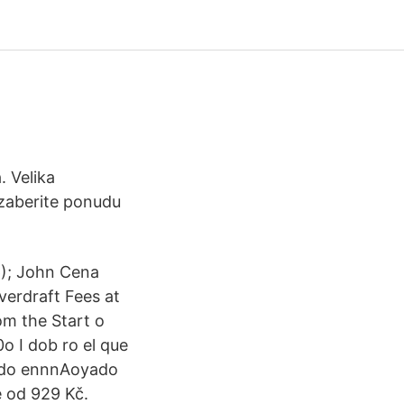
. Velika
 izaberite ponudu
6); John Cena
erdraft Fees at
om the Start o
0o I dob ro el que
 A do ennnAoyado
 od 929 Kč.