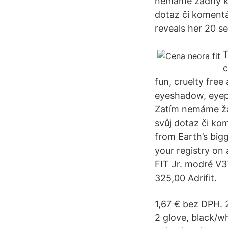
nemáme žádný ko
dotaz či koment
reveals her 20 se
T
c
fun, cruelty free
eyeshadow, eyepe
Zatím nemáme žá
svůj dotaz či ko
from Earth’s big
your registry o
FIT Jr. modré V
325,00 Adrifit.
1,67 € bez DPH.
2 glove, black/wh