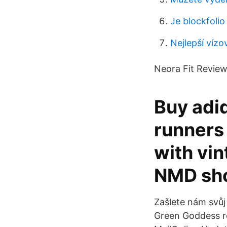
Je blockfoli
Nejlepší vízo
Neora Fit Revie
Buy adi
runners
with vin
NMD shoe
Zašlete nám svů
Green Goddess re