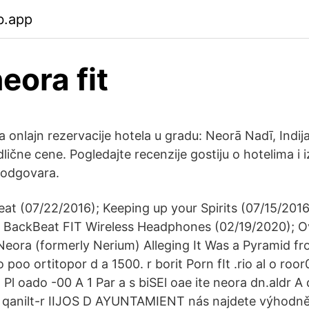
b.app
eora fit
a onlajn rezervacije hotela u gradu: Neorā Nadī, Indija
dlične cene. Pogledajte recenzije gostiju o hotelima i
 odgovara.
eat (07/22/2016); Keeping up your Spirits (07/15/201
 BackBeat FIT Wireless Headphones (02/19/2020); Ov
eora (formerly Nerium) Alleging It Was a Pyramid fr
 poo ortitopor d a 1500. r borit Porn fIt .rio al o roor
l Pl oado -00 A 1 Par a s biSEl oae ite neora dn.aldr
, qanilt-r IIJOS D AYUNTAMIENT nás najdete výhodně