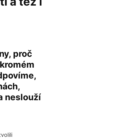
 a též i
ny, proč
soukromém
odpovíme,
nách,
a neslouží
volili