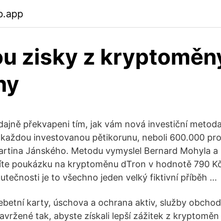
b.app
ou zisky z kryptoměn
ny
údajně překvapeni tím, jak vám nová investiční metod
a každou investovanou pětikorunu, neboli 600.000 pr
artina Jánského. Metodu vymyslel Bernard Mohyla a 
píte poukázku na kryptoměnu dTron v hodnotě 790 Kč
tečnosti je to všechno jeden velký fiktivní příběh …
etní karty, úschova a ochrana aktiv, služby obchodo
avržené tak, abyste získali lepší zážitek z kryptoměn 