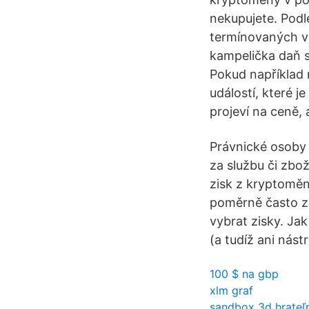
nekupujete. Podl
termínovaných vk
kampelička daň s
Pokud například 
událostí, které j
projeví na ceně,
Právnické osoby 
za službu či zbož
zisk z kryptomě
poměrně často zn
vybrat zisky. Ja
(a tudíž ani nást
100 $ na gbp
xlm graf
sandbox 3d hrateľ