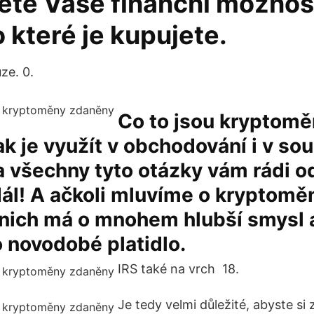
te Vaše finanční možnosti
o které je kupujete.
ze. 0.
Co to jsou kryptomě
jak je využít v obchodování i v 
a všechny tyto otázky vám rádi 
dál! A ačkoli mluvíme o kryptomě
 nich má o mnohem hlubší smysl 
 novodobé platidlo.
IRS také na vrch 18.
Je tedy velmi důležité, abyste si z