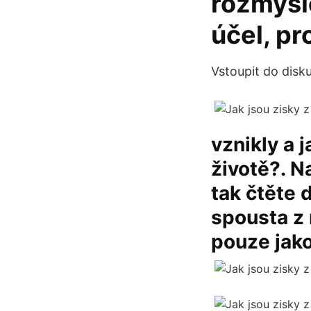
rozmysle
účel, pr
Vstoupit do disku
vznikly a 
životě?. N
tak čtěte 
spousta z
pouze jako