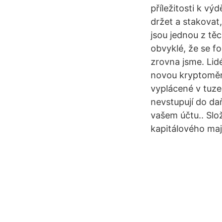
příležitosti k v
držet a stakovat
jsou jednou z těc
obvyklé, že se f
zrovna jsme. Lid
novou kryptoměnu
vyplácené v tuze
nevstupují do daň
vašem účtu.. Slož
kapitálového maj