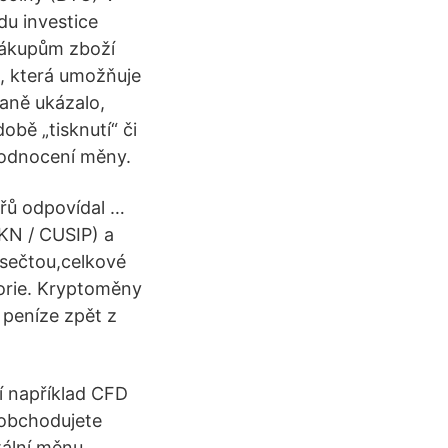
odu investice
 nákupům zboží
e, která umožňuje
vaně ukázalo,
obě „tisknutí“ či
ehodnocení měny.
řů odpovídal …
KN / CUSIP) a
 sečtou,celkové
gorie. Kryptoměny
t peníze zpět z
í například CFD
 obchodujete
tální měnu