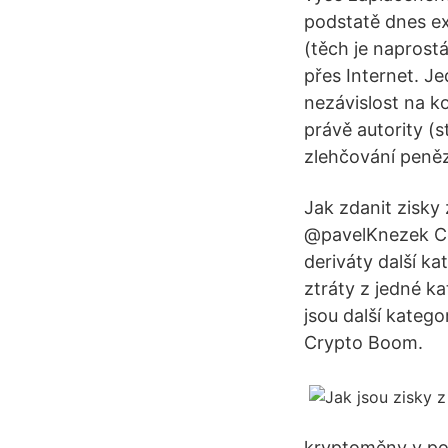
podstatě dnes exis
(těch je naprostá
přes Internet. Je
nezávislost na ko
právě autority (s
zlehčování peněz
Jak zdanit zisky
@pavelKnezek Cen
deriváty další k
ztráty z jedné k
jsou další katego
Crypto Boom.
kryptoměny v pod