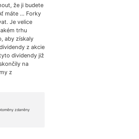
out, že ji budete
 Ať máte … Forky
at. Je velice
 jakém trhu
, aby získaly
dividendy z akcie
yto dividendy již
skončily na
jmy z