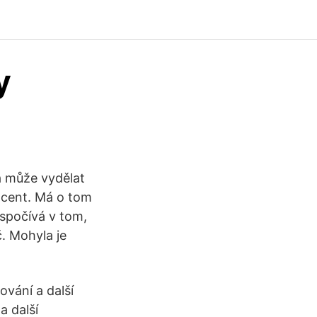
y
a může vydělat
ocent. Má o tom
spočívá v tom,
. Mohyla je
vání a další
a další