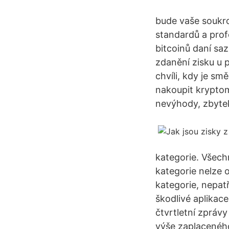
bude vaše soukr
standardů a prof
bitcoinů daní saz
zdanění zisku u 
chvíli, kdy je sm
nakoupit kryptom
nevýhody, zbytek
kategorie. Všech
kategorie nelze o
kategorie, nepat
škodlivé aplikace
čtvrtletní zpráv
výše zaplaceného