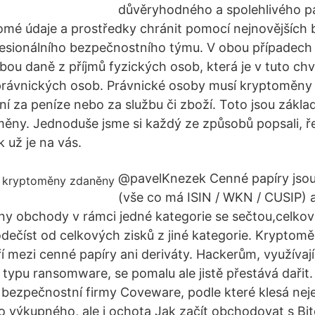
důvěryhodného a spolehlivého pa
omé údaje a prostředky chránit pomocí nejnovějších
esionálního bezpečnostního týmu. V obou případech s
bou daně z příjmů fyzických osob, která je v tuto chv
právnických osob. Právnické osoby musí kryptoměny 
ění za peníze nebo za službu či zboží. Toto jsou zákla
ěny. Jednoduše jsme si každý ze způsobů popsali, ře
 už je na vás.
@pavelKnezek Cenné papíry jsou
(vše co má ISIN / WKN / CUSIP) a
ny obchody v rámci jedné kategorie se sečtou,celkov
dečíst od celkových zisků z jiné kategorie. Kryptomě
ří mezi cenné papíry ani deriváty. Hackerům, využíva
 typu ransomware, se pomalu ale jistě přestává dařit.
y bezpečnostní firmy Coveware, podle které klesá ne
 výkupného, ale i ochota Jak začít obchodovat s Bi