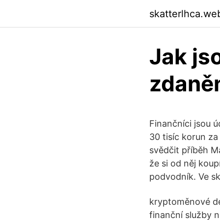
skatterlhca.we
Jak js
zdaně
Finančníci jsou 
30 tisíc korun z
svědčit příběh M
že si od něj kou
podvodník. Ve sku
kryptoměnové deb
finanční služby n