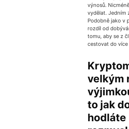
výnosů. Nicméně 
vydělat. Jedním z
Podobně jako v p
rozdíl od dobývá
tomu, aby se z č
cestovat do více
Kryptom
velkým r
výjimko
to jak d
hodláte