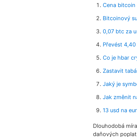
Cena bitcoin
Bitcoinový s
0,07 btc za 
Převést 4,40 
Co je hbar c
Zastavit tab
Jaký je sym
Jak změnit 
13 usd na eur
Dlouhodobá míra 
daňových poplat