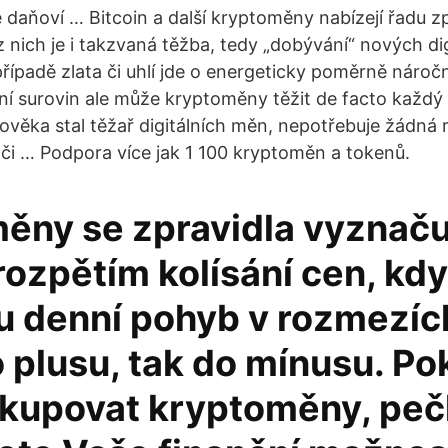
daňoví … Bitcoin a další kryptoměny nabízejí řadu z
 nich je i takzvaná těžba, tedy „dobývání“ nových dig
řípadě zlata či uhlí jde o energeticky poměrně nároč
ní surovin ale může kryptoměny těžit de facto každý
lověka stal těžař digitálních měn, nepotřebuje žádná 
 či … Podpora více jak 1 100 kryptoměn a tokenů.
ěny se zpravidla vyznaču
ozpětím kolísání cen, kdy
u denní pohyb v rozmezíc
o plusu, tak do mínusu. P
 kupovat kryptoměny, pečl