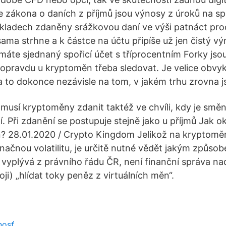
e zákona o daních z příjmů jsou výnosy z úroků na sp
ladech zdaněny srážkovou daní ve výši patnáct pro
ama strhne a k částce na účtu připíše už jen čistý vý
máte sjednaný spořicí účet s tříprocentním Forky jso
e opravdu u kryptoměn třeba sledovat. Je velice obvyk
 a to dokonce nezávisle na tom, v jakém trhu zrovna 
musí kryptoměny zdanit taktéž ve chvíli, kdy je směn
í. Při zdanění se postupuje stejně jako u příjmů Jak 
n? 28.01.2020 / Crypto Kingdom Jelikož na kryptom
ačnou volatilitu, je určitě nutné vědět jakým způsob
k vyplývá z právního řádu ČR, není finanční správa 
roji) „hlídat toky peněz z virtuálních měn“.
nosť