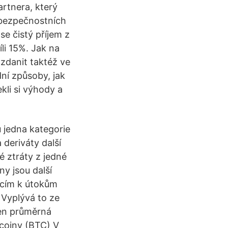
rtnera, který
 bezpečnostních
e čistý příjem z
íli 15%. Jak na
zdanit taktéž ve
dní způsoby, jak
kli si výhody a
 jedna kategorie
 deriváty další
é ztráty z jedné
ny jsou další
jícím k útokům
 Vyplývá to ze
jen průměrná
tcoiny (BTC) V