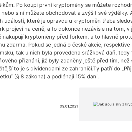
ýdělkům. Po koupi první kryptoměny se můžete rozhodn
, nebo s ní můžete obchodovat a zvýšit své výdělky.
h událostí, které je opravdu u kryptoměn třeba sledov
ork projeví na ceně, a to dokonce nezávisle na tom, v
é nakupují kryptoměny před forkem, a to hlavně proto
 zdarma. Pokud se jedná o české akcie, respektive 
msku, tak u nich byla provedena srážková daň, tedy t
ového přiznání, již byly zdaněny ještě před tím, než 
itější to je s dividendami ze zahraničí.Ty patří do „Pří
etku“ (§ 8 zákona) a podléhají 15% dani.
09.01.2021