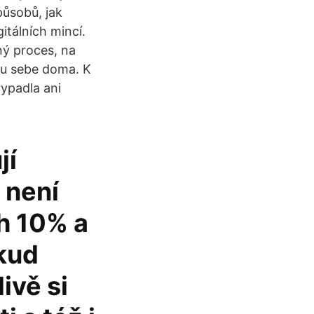
působů, jak
itálních mincí.
ný proces, na
 u sebe doma. K
rypadla ani
jí
 není
h 10% a
okud
ivě si