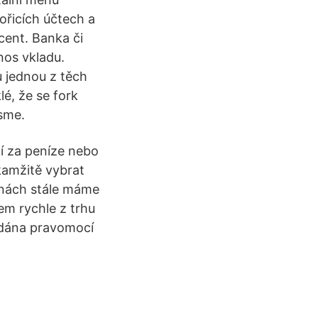
ořicích účtech a
cent. Banka či
nos vkladu.
u jednou z těch
lé, že se fork
jsme.
í za peníze nebo
okamžitě vybrat
ěnách stále máme
em rychle z trhu
nadána pravomocí