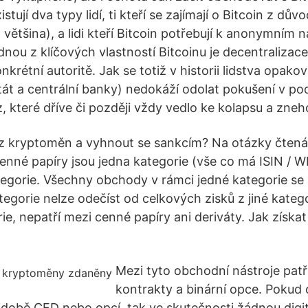
tují dva typy lidí, ti kteří se zajímají o Bitcoin z dův
 většina), a lidi kteří Bitcoin potřebují k anonymním
dnou z klíčových vlastností Bitcoinu je decentralizac
nkrétní autoritě. Jak se totiž v historii lidstva opako
tát a centrální banky) nedokáží odolat pokušení v pod
, které dříve či později vždy vedlo ke kolapsu a zn
 z kryptoměn a vyhnout se sankcím? Na otázky čtená
né papíry jsou jedna kategorie (vše co má ISIN / W
ategorie. Všechny obchody v rámci jedné kategorie se
ategorie nelze odečíst od celkových zisků z jiné kate
rie, nepatří mezi cenné papíry ani deriváty. Jak získa
Mezi tyto obchodní nástroje patř
kontrakty a binární opce. Pokud
obě CFD nebo opcí, tak ve skutečnosti žádnou digi